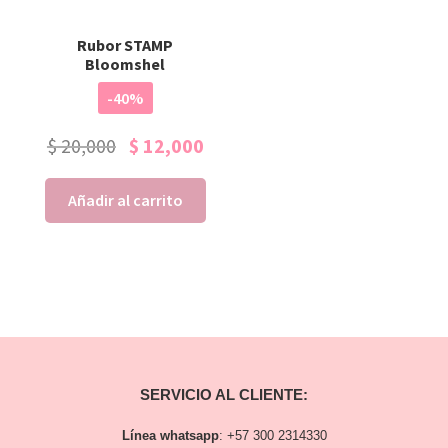
Rubor STAMP
Bloomshel
-40%
$
20,000
$
12,000
Añadir al carrito
SERVICIO AL CLIENTE:
Línea whatsapp
:
+57 300 2314330