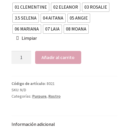
01 CLEMENTINE
02 ELEANOR
03 ROSALIE
3.5 SELENA
04 AITANA
05 ANGIE
06 MARIANA
07 LAIA
08 MOANA
Limpiar
Añadir al carrito
Código de artículo:
8021
SKU:
N/D
Categorías:
Purpure
,
Rostro
Información adicional