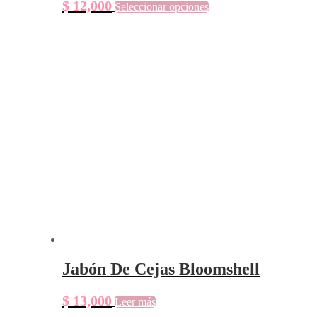
$
12,000
Seleccionar opciones
Jabón De Cejas Bloomshell
$
13,000
Leer más