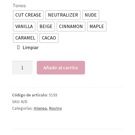
Tonos:
CUT CREASE
NEUTRALIZER
NUDE
VANILLA
BEIGE
CINNAMON
MAPLE
CARAMEL
CACAO
Limpiar
Añadir al carrito
Código de artículo:
5193
SKU:
N/D
Categorías:
Atenea
,
Rostro