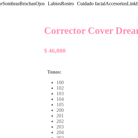
le
Sombras
Brochas
Ojos
Labios
Rostro
Cuidado facial
Accesorios
Linkb
Corrector Cover Dre
$
46,000
Tonos:
100
102
103
104
105
200
201
202
203
204
302