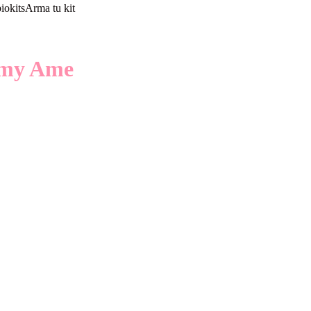
io
kits
Arma tu kit
amy Ame