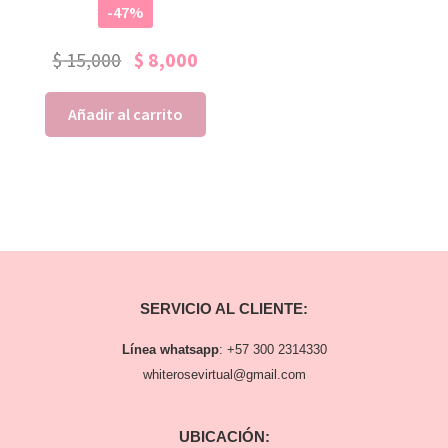
-47%
$
15,000
$
8,000
Añadir al carrito
SERVICIO AL CLIENTE:
Línea whatsapp
:
+57 300 2314330
whiterosevirtual@gmail.com
UBICACIÓN: