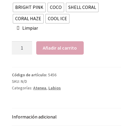
BRIGHT PINK
COCO
SHELL CORAL
CORAL HAZE
COOL ICE
Limpiar
Añadir al carrito
Código de artículo:
5456
SKU:
N/D
Categorías:
Atenea
,
Labios
Información adicional