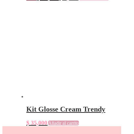
precio
precio
original
actual
era:
es:
$ 15,000.
$ 8,000.
Kit Glosse Cream Trendy
$
35,000
Añadir al carrito