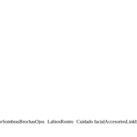
le
Sombras
Brochas
Ojos
Labios
Rostro
Cuidado facial
Accesorios
Linkb