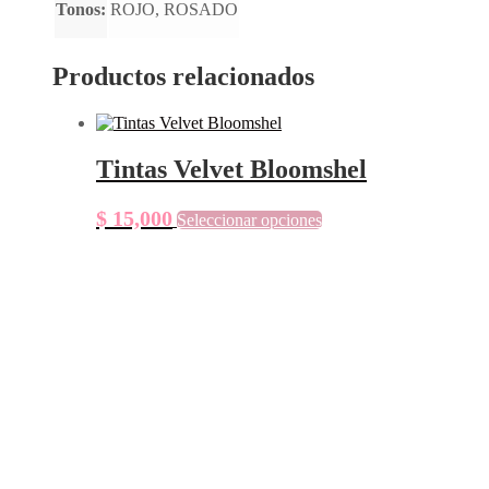
Tonos:
ROJO, ROSADO
Productos relacionados
Tintas Velvet Bloomshel
Este
$
15,000
Seleccionar opciones
producto
tiene
múltiples
variantes.
Las
opciones
se
pueden
elegir
en
la
página
de