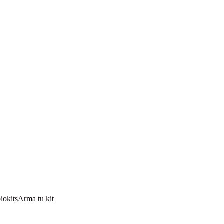
io
kits
Arma tu kit