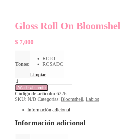
Gloss Roll On Bloomshel
$
7,000
ROJO
Tonos:
ROSADO
Limpiar
Gloss
Roll
Añadir al carrito
On
Código de artículo:
6226
Bloomshel
SKU:
N/D
Categorías:
Bloomshell
,
Labios
cantidad
Información adicional
Información adicional