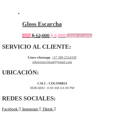
Gloss Escarcha
El
El
$
12,000
$
6,000
-50%
Añadir al carrito
precio
precio
original
actual
SERVICIO AL CLIENTE:
era:
es:
$ 12,000.
$ 6,000.
Línea whatsapp
:
+57 300 2314330
whiterosevirtual@gmail.com
UBICACIÓN:
CALI – COLOMBIA
HORARIO : 8:00 AM A 6:00 PM
REDES SOCIALES:
Facebook
Instagram
Tiktok