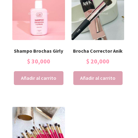
Shampo Brochas Girly
Brocha Corrector Anik
$
30,000
$
20,000
Añadir al carrito
Añadir al carrito