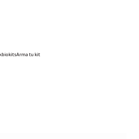
kbio
kits
Arma tu kit