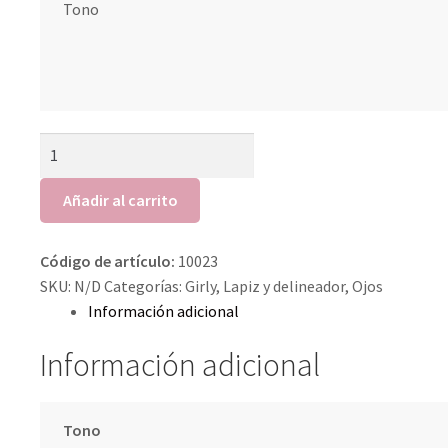
Tono
Lápiz
Delineador
Gel
Añadir al carrito
Girly
cantidad
Código de artículo:
10023
SKU:
N/D
Categorías:
Girly
,
Lapiz y delineador
,
Ojos
Información adicional
Información adicional
Tono