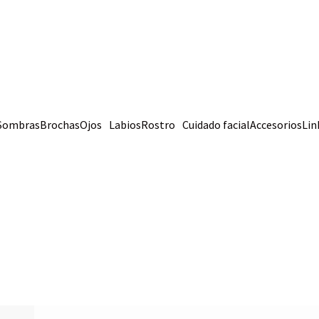
Sombras
Brochas
Ojos
Labios
Rostro
Cuidado facial
Accesorios
Lin