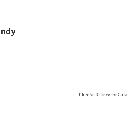
la
página
de
producto
endy
Plumón Delineador Girly