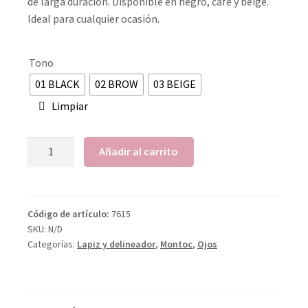
de larga duración. Disponible en negro, café y beige.
Ideal para cualquier ocasión.
Tono
01 BLACK
02 BROW
03 BEIGE
Limpiar
Añadir al carrito
Código de artículo:
7615
SKU:
N/D
Categorías:
Lapiz y delineador
,
Montoc
,
Ojos