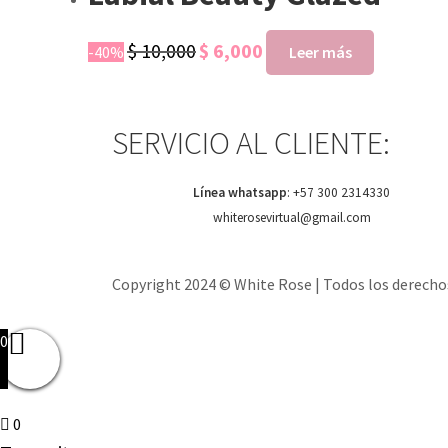
$
10,000
$
6,000
-40%
Leer más
SERVICIO AL CLIENTE:
Línea whatsapp
:
+57 300 2314330
whiterosevirtual@gmail.com
Copyright 2024 © White Rose | Todos los derecho
0
0