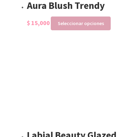
Aura Blush Trendy
$
15,000
Seleccionar opciones
Labial Beauty Glazed