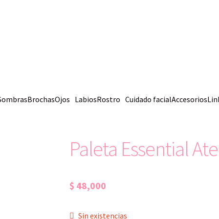
Sombras
Brochas
Ojos
Labios
Rostro
Cuidado facial
Accesorios
Lin
Paleta Essential At
$
48,000
Sin existencias