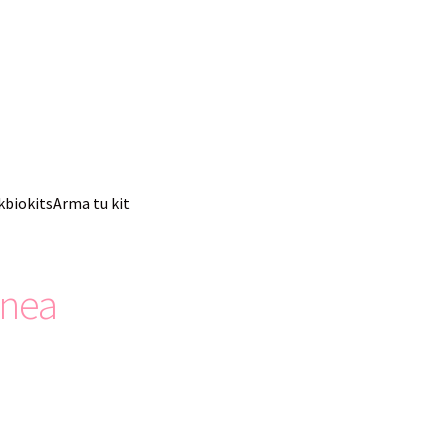
kbio
kits
Arma tu kit
enea