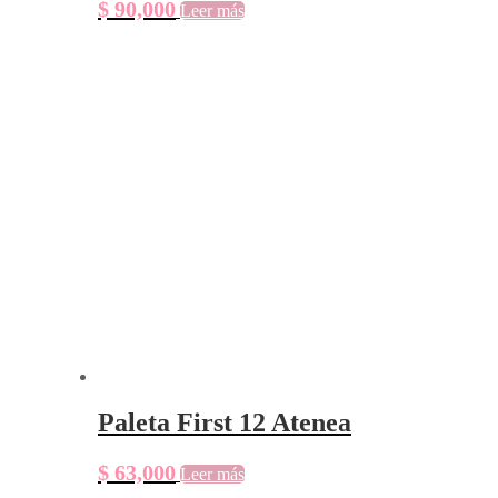
$
90,000
Leer más
Paleta First 12 Atenea
$
63,000
Leer más