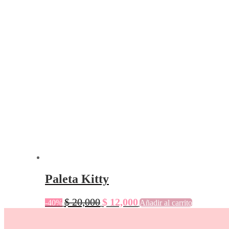
Paleta Kitty
$
20,000
$
12,000
-40%
Añadir al carrito