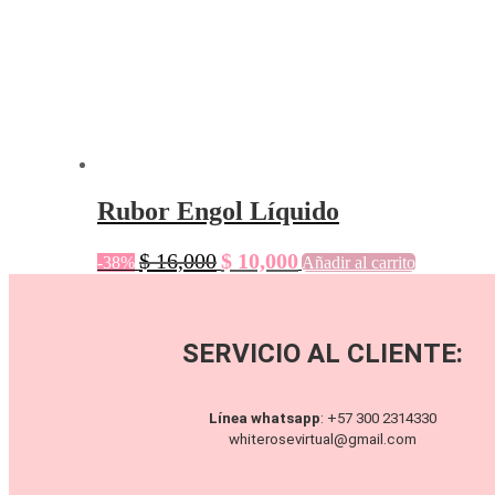
Rubor Engol Líquido
$
16,000
$
10,000
-38%
Añadir al carrito
SERVICIO AL CLIENTE:
Línea whatsapp
:
+57 300 2314330
whiterosevirtual@gmail.com