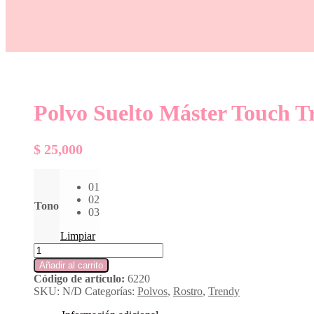
Polvo Suelto Máster Touch T
$
25,000
01
02
Tono
03
Limpiar
Añadir al carrito
Código de artículo:
6220
SKU:
N/D
Categorías:
Polvos
,
Rostro
,
Trendy