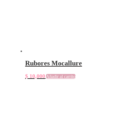
Rubores Mocallure
$
10,000
Añadir al carrito