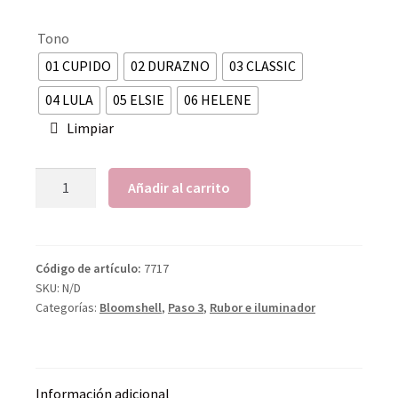
Tono
01 CUPIDO
02 DURAZNO
03 CLASSIC
04 LULA
05 ELSIE
06 HELENE
Limpiar
Añadir al carrito
Código de artículo:
7717
SKU:
N/D
Categorías:
Bloomshell
,
Paso 3
,
Rubor e iluminador
Información adicional