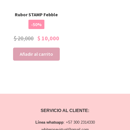
Rubor STAMP Febble
-50%
$
20,000
$
10,000
Añadir al carrito
SERVICIO AL CLIENTE:
Línea whatsapp
:
+57 300 2314330
whiterosevirtual@gmail.com