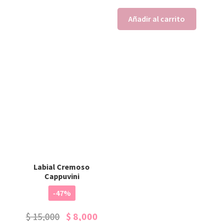
Añadir al carrito
Labial Cremoso
Cappuvini
-47%
$
15,000
$
8,000