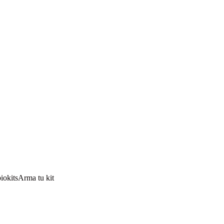
io
kits
Arma tu kit