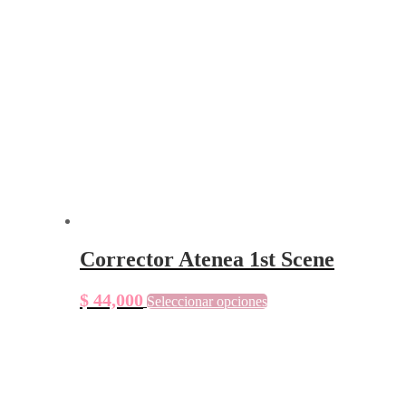
Corrector Atenea 1st Scene
Este
$
44,000
Seleccionar opciones
producto
tiene
múltiples
variantes.
Las
opciones