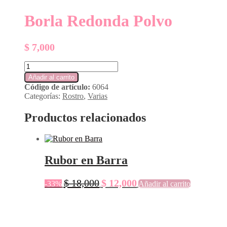
Borla Redonda Polvo
$
7,000
Borla
Redonda
Añadir al carrito
Polvo
Código de artículo:
6064
cantidad
Categorías:
Rostro
,
Varias
Productos relacionados
Rubor en Barra
El
El
$
18,000
$
12,000
-33%
Añadir al carrito
precio
precio
original
actual
era:
es:
$ 18,000.
$ 12,000.