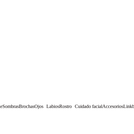
le
Sombras
Brochas
Ojos
Labios
Rostro
Cuidado facial
Accesorios
Linkb