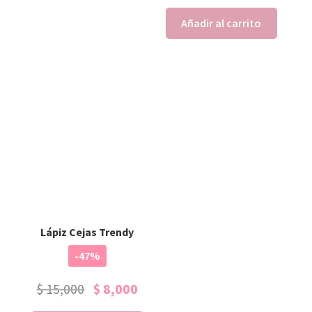
Añadir al carrito
Lápiz Cejas Trendy
-47%
$
15,000
$
8,000