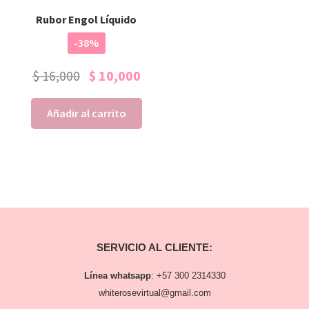
Rubor Engol Líquido
-38%
$
16,000
$
10,000
Añadir al carrito
SERVICIO AL CLIENTE:
Línea whatsapp
:
+57 300 2314330
whiterosevirtual@gmail.com